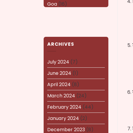
Goa
(16)
Haryana
(16)
Karnataka
(14)
kerala
(14)
ARCHIVES
kolkata
(14)
Lucknow
(15)
July 2024
(7)
Maharashtra
(14)
June 2024
(1)
Nagaland
(14)
April 2024
(8)
NEWS AND EVENTS
(8)
March 2024
(24)
Puducherry
(12)
February 2024
(44)
Pune
(15)
January 2024
(2)
Rajasthan
(16)
December 2023
(8)