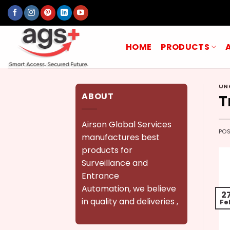
Skip
to
content
HOME
PRODUCTS
UN
ABOUT
T
Airson Global Services
PO
manufactures best
products for
Surveillance and
Entrance
Automation, we believe
2
in quality and deliveries ,
Fe