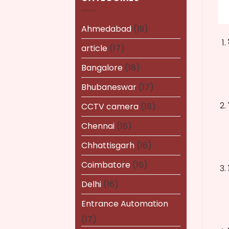
Ahmedabad
(19)
article
(17)
Bangalore
(18)
Bhubaneswar
(17)
CCTV camera
(18)
Chennai
(16)
Chhattisgarh
(16)
Coimbatore
(16)
Delhi
(16)
Entrance Automation
(17)