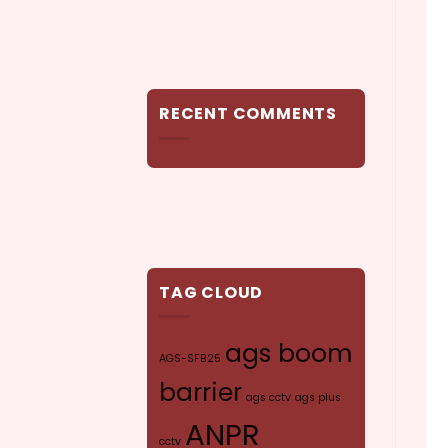
RECENT COMMENTS
TAG CLOUD
ags boom
AGS-SFB25
barrier
ags cctv
ags plus
ANPR
cctv