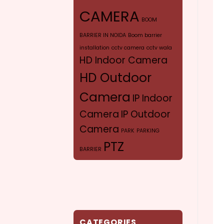
CAMERA
BOOM
BARRIER IN NOIDA
Boom barrier
installation
cctv camera
cctv wala
HD Indoor Camera
HD Outdoor
Camera
IP Indoor
Camera
IP Outdoor
Camera
PARK
PARKING
PTZ
BARRIER
CAMERA
SYR
VERIFOCAL CAMERA
CATEGORIES