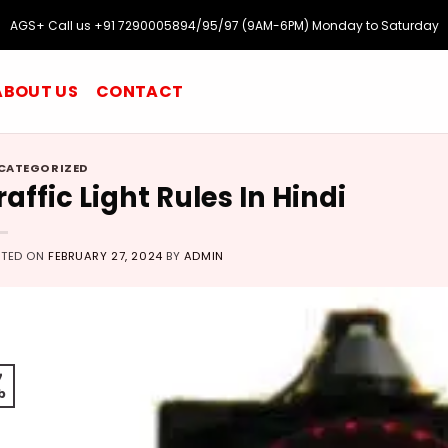
AGS+ Call us +91 7290005894/95/97 (9AM-6PM) Monday to Saturday
ABOUT US
CONTACT
CATEGORIZED
raffic Light Rules In Hindi
STED ON
FEBRUARY 27, 2024
BY
ADMIN
7
b